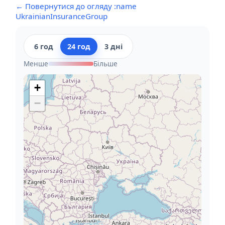
← Повернутися до огляду :name
UkrainianInsuranceGroup
6 год
24 год
3 дні
Менше
Більше
+
−