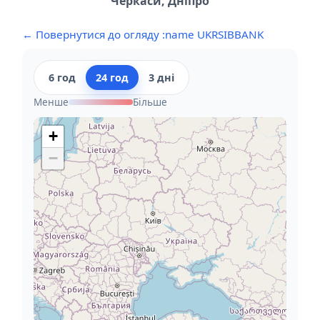
Черкаси, Дніпро
← Повернутися до огляду :name UKRSIBBANK
6 год
24 год
3 дні
Менше
Більше
+
−