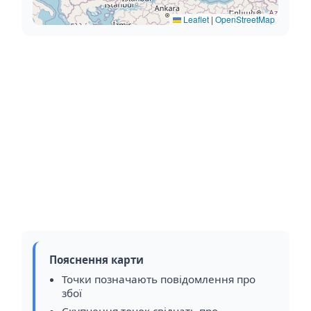
Leaflet
|
OpenStreetMap
Пояснення карти
Точки позначають повідомлення про
збої
Скупчення точок свідчать про