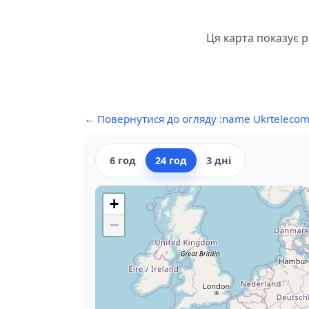
Ця карта показує р
← Повернутися до огляду :name Ukrteleco
6 год
24 год
3 дні
+
−