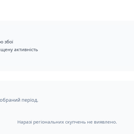
о збої
ищену активність
 обраний період.
Наразі регіональних скупчень не виявлено.