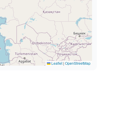
Leaflet
|
OpenStreetMap