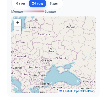
6 год
24 год
3 дні
Менше
Більше
+
−
Leaflet
|
OpenStreetMap