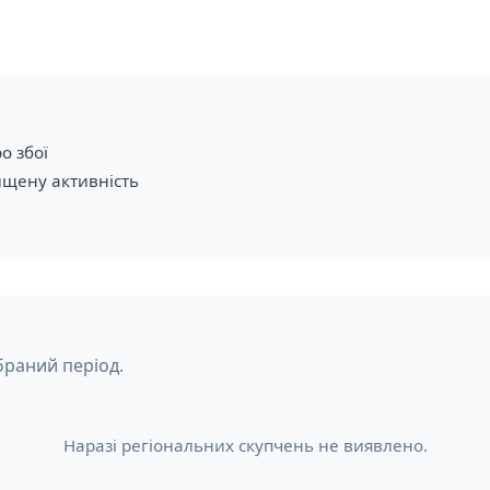
о збої
ищену активність
браний період.
Наразі регіональних скупчень не виявлено.