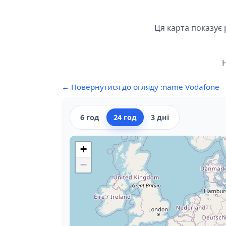
Ця карта показує 
← Повернутися до огляду :name Vodafone
6 год
24 год
3 дні
+
−