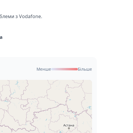
облеми з Vodafone.
а
Менше
Більше