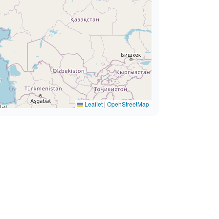
Leaflet
|
OpenStreetMap