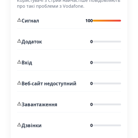
Користувачі з Стрий найчастіше повідомляють
про такі проблеми з Vodafone.
⚠️
Сигнал
100
⚠️
Додаток
0
⚠️
Вхід
0
⚠️
Веб-сайт недоступний
0
⚠️
Завантаження
0
⚠️
Дзвінки
0