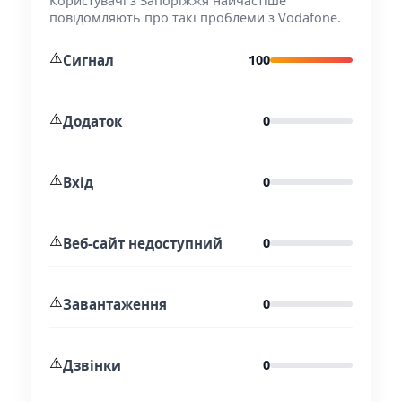
Користувачі з Запоріжжя найчастіше
повідомляють про такі проблеми з Vodafone.
⚠️
Сигнал
100
⚠️
Додаток
0
⚠️
Вхід
0
⚠️
Веб-сайт недоступний
0
⚠️
Завантаження
0
⚠️
Дзвінки
0