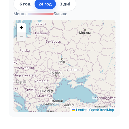
6 год
24 год
3 дні
Менше
Більше
+
−
Leaflet
|
OpenStreetMap