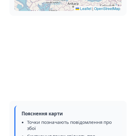
Leaflet
|
OpenStreetMap
Пояснення карти
Точки позначають повідомлення про
збої
Скупчення точок свідчать про