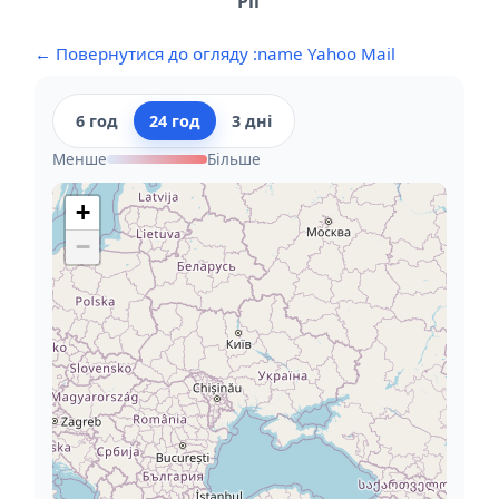
Ріг
← Повернутися до огляду :name Yahoo Mail
6 год
24 год
3 дні
Менше
Більше
+
−