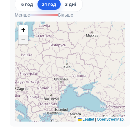
6 год
24 год
3 дні
Менше
Більше
+
−
Leaflet
|
OpenStreetMap