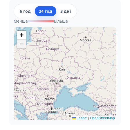
6 год
24 год
3 дні
Менше
Більше
+
−
Leaflet
|
OpenStreetMap