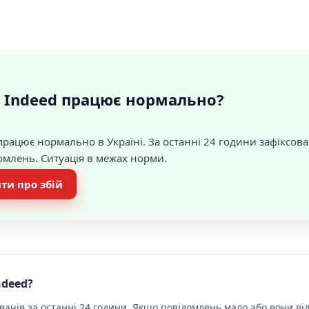
 Indeed працює нормально?
рацює нормально в Україні. За останні 24 години зафіксов
домлень. Ситуація в межах норми.
ти про збій
ndeed?
ачів за останні 24 години. Якщо повідомлень мало або вони від