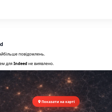
ed
 найбільше повідомлень.
лем для
Indeed
не виявлено.
Показати на карті