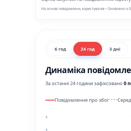
На основі повідомлень користувачів • Оновлено о 0
6 год
24 год
3 дні
Динаміка повідомлен
За останні 24 години зафіксовано
0 
Повідомлення про збої
Серед
1
1