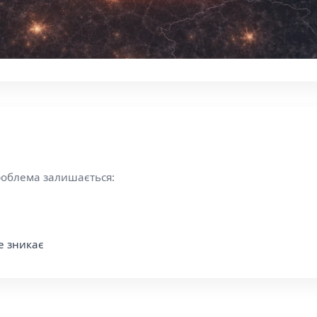
роблема залишається:
е зникає