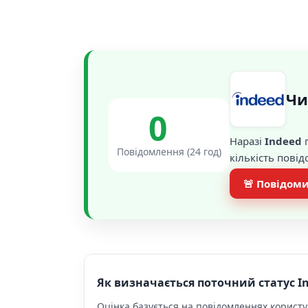
Чи
0
Наразі
Indeed
п
Повідомлення (24 год)
кількість пові
🚨 Повідоми
Як визначається поточний статус I
Оцінка базується на повідомленнях користув