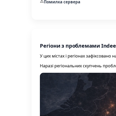
⚠️
Помилка сервера
Регіони з проблемами Inde
У цих містах і регіонах зафіксовано
Наразі регіональних скупчень проб