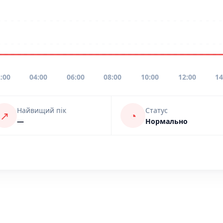
:00
04:00
06:00
08:00
10:00
12:00
14
Найвищий пік
Статус
↗
◔
—
Нормально