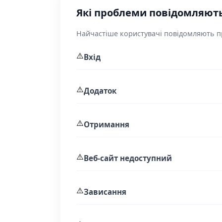
Які проблеми повідомляють
Найчастіше користувачі повідомляють пр
⚠️
Вхід
⚠️
Додаток
⚠️
Отримання
⚠️
Веб-сайт недоступний
⚠️
Зависання