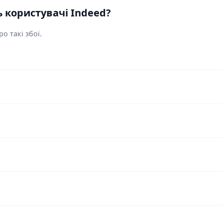
 користувачі Indeed?
о такі збої.