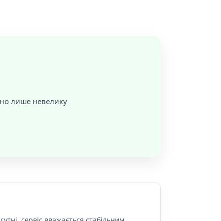
ано лише невелику
сутні, сервіс вважається стабільним.