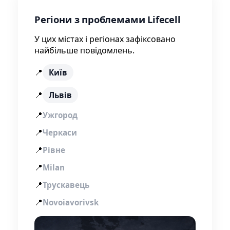
Регіони з проблемами Lifecell
У цих містах і регіонах зафіксовано
найбільше повідомлень.
📍
Київ
📍
Львів
📍
Ужгород
📍
Черкаси
📍
Рівне
📍
Milan
📍
Трускавець
📍
Novoiavorivsk