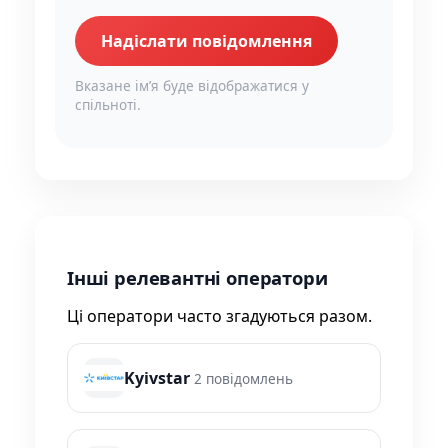
Надіслати повідомлення
Вказане імʼя буде відображатися у
спільноті.
Інші релевантні оператори
Ці оператори часто згадуються разом.
Kyivstar
2 повідомлень