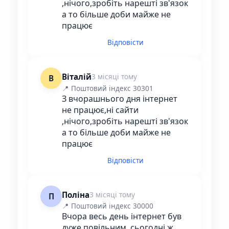
,нічого,зробіть нарешті зв'язок
а то більше доби майже не
працює
Відповісти
Віталій
3 місяці тому
В
📍 Поштовий індекс 30301
З вчорашнього дня інтернет
не працює,ні сайти
,нічого,зробіть нарешті зв'язок
а то більше доби майже не
працює
Відповісти
Поліна
3 місяці тому
П
📍 Поштовий індекс 30000
Вчора весь день інтернет був
дуже повільним, сьогодні ж