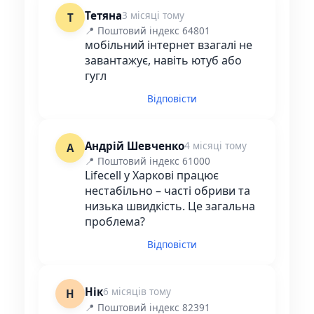
Тетяна
3 місяці тому
Т
📍 Поштовий індекс 64801
мобільний інтернет взагалі не
завантажує, навіть ютуб або
гугл
Відповісти
Андрій Шевченко
4 місяці тому
А
📍 Поштовий індекс 61000
Lifecell у Харкові працює
нестабільно – часті обриви та
низька швидкість. Це загальна
проблема?
Відповісти
Нік
6 місяців тому
Н
📍 Поштовий індекс 82391