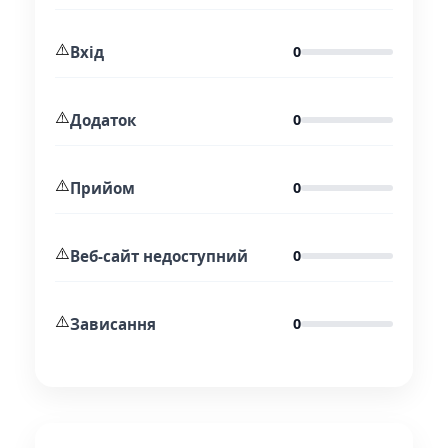
⚠️
Вхід
0
⚠️
Додаток
0
⚠️
Прийом
0
⚠️
Веб-сайт недоступний
0
⚠️
Зависання
0