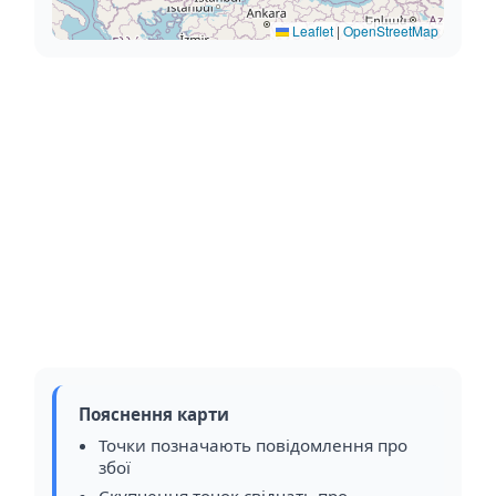
Leaflet
|
OpenStreetMap
Пояснення карти
Точки позначають повідомлення про
збої
Скупчення точок свідчать про