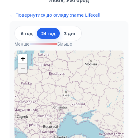
Львів, Ужгород
← Повернутися до огляду :name Lifecell
6 год
24 год
3 дні
Менше
Більше
+
−