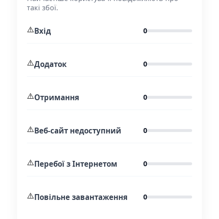
такі збої.
⚠️
Вхід
0
⚠️
Додаток
0
⚠️
Отримання
0
⚠️
Веб-сайт недоступний
0
⚠️
Перебої з Інтернетом
0
⚠️
Повільне завантаження
0