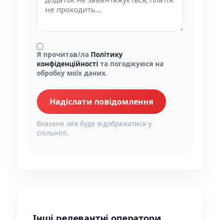
Я прочитав/ла
Політику
конфіденційності
та погоджуюся на
обробку моїх даних.
Надіслати повідомлення
Вказане імʼя буде відображатися у
спільноті.
Інші релевантні оператори