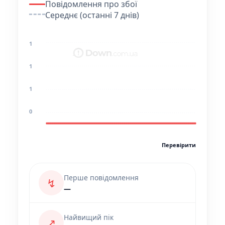
Повідомлення про збої
Середнє (останні 7 днів)
1
1
1
0
Перевірити
Перше повідомлення
↯
—
Найвищий пік
↗