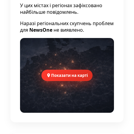
У цих містах і регіонах зафіксовано
найбільше повідомлень.
Наразі регіональних скупчень проблем
для
NewsOne
не виявлено.
Показати на карті