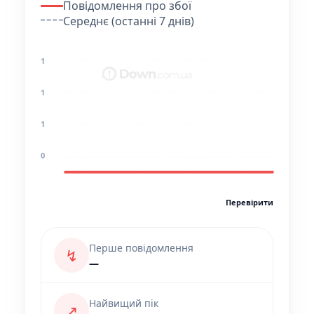
Повідомлення про збої
Середнє (останні 7 днів)
1
1
1
0
Перевірити
Перше повідомлення
↯
—
Найвищий пік
↗