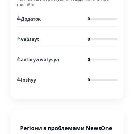
такі збої.
⚠️
Додаток
0
⚠️
vebsayt
0
⚠️
avtoryzuvatysya
0
⚠️
inshyy
0
Регіони з проблемами NewsOne