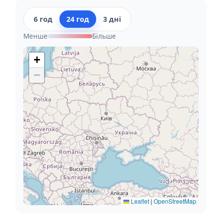
6 год
24 год
3 дні
Менше
Більше
+
−
Leaflet
|
OpenStreetMap