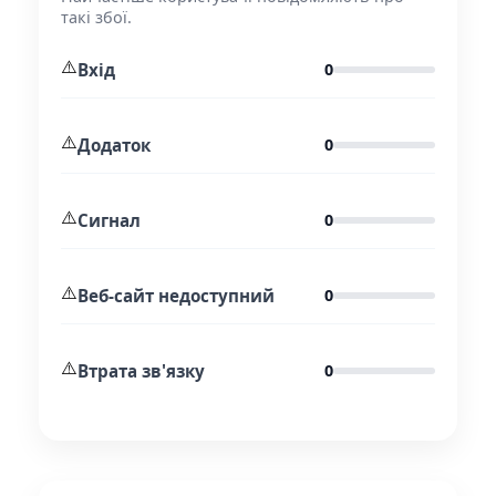
такі збої.
⚠️
Вхід
0
⚠️
Додаток
0
⚠️
Сигнал
0
⚠️
Веб-сайт недоступний
0
⚠️
Втрата зв'язку
0