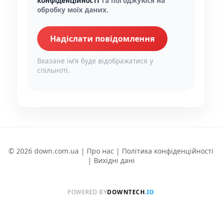
конфіденційності
та погоджуюся на
обробку моїх даних.
Надіслати повідомлення
Вказане імʼя буде відображатися у
спільноті.
© 2026 down.com.ua |
Про нас
|
Політика конфіденційності
|
Вихідні дані
POWERED BY
DOWNTECH
.IO