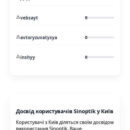
⚠️
vebsayt
0
⚠️
avtoryzuvatysya
0
⚠️
inshyy
0
Досвід користувачів Sinoptik у Київ
Користувачі з Київ діляться своїм досвідом
використання Sinoptik. Ваше